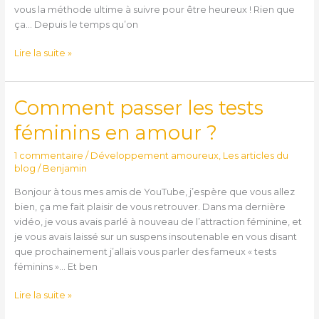
vous la méthode ultime à suivre pour être heureux ! Rien que
ça… Depuis le temps qu’on
Lire la suite »
Comment passer les tests
Comment
passer
féminins en amour ?
les
tests
1 commentaire
/
Développement amoureux
,
Les articles du
féminins
blog
/
Benjamin
en
Bonjour à tous mes amis de YouTube, j’espère que vous allez
amour
bien, ça me fait plaisir de vous retrouver. Dans ma dernière
?
vidéo, je vous avais parlé à nouveau de l’attraction féminine, et
je vous avais laissé sur un suspens insoutenable en vous disant
que prochainement j’allais vous parler des fameux « tests
féminins »… Et ben
Lire la suite »