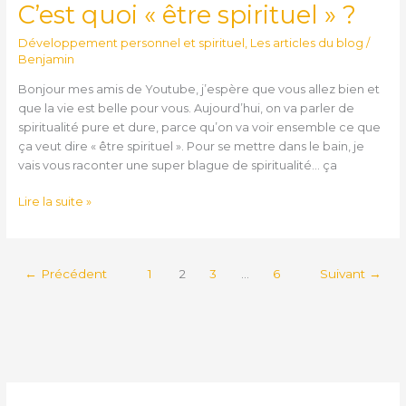
C’est quoi « être spirituel » ?
C’est
quoi
Développement personnel et spirituel
,
Les articles du blog
/
«
Benjamin
être
spirituel
Bonjour mes amis de Youtube, j’espère que vous allez bien et
»
que la vie est belle pour vous. Aujourd’hui, on va parler de
?
spiritualité pure et dure, parce qu’on va voir ensemble ce que
ça veut dire « être spirituel ». Pour se mettre dans le bain, je
vais vous raconter une super blague de spiritualité… ça
Lire la suite »
←
Précédent
1
2
3
…
6
Suivant
→