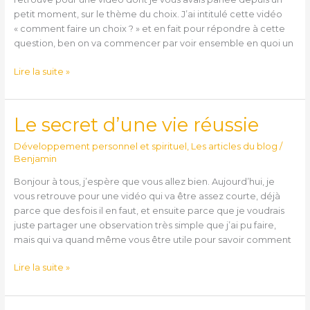
petit moment, sur le thème du choix. J’ai intitulé cette vidéo
« comment faire un choix ? » et en fait pour répondre à cette
question, ben on va commencer par voir ensemble en quoi un
Lire la suite »
Le secret d’une vie réussie
Le
secret
Développement personnel et spirituel
,
Les articles du blog
/
d’une
Benjamin
vie
réussie
Bonjour à tous, j’espère que vous allez bien. Aujourd’hui, je
vous retrouve pour une vidéo qui va être assez courte, déjà
parce que des fois il en faut, et ensuite parce que je voudrais
juste partager une observation très simple que j’ai pu faire,
mais qui va quand même vous être utile pour savoir comment
Lire la suite »