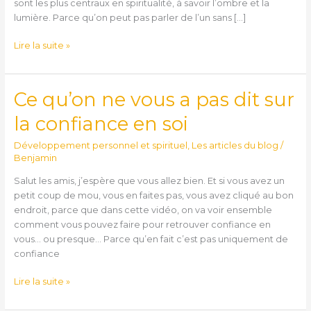
sont les plus centraux en spiritualité, à savoir l’ombre et la
lumière. Parce qu’on peut pas parler de l’un sans […]
Lire la suite »
Ce qu’on ne vous a pas dit sur
Ce
qu’on
la confiance en soi
ne
vous
Développement personnel et spirituel
,
Les articles du blog
/
a
Benjamin
pas
Salut les amis, j’espère que vous allez bien. Et si vous avez un
dit
petit coup de mou, vous en faites pas, vous avez cliqué au bon
sur
endroit, parce que dans cette vidéo, on va voir ensemble
la
comment vous pouvez faire pour retrouver confiance en
confiance
vous… ou presque… Parce qu’en fait c’est pas uniquement de
en
confiance
soi
Lire la suite »