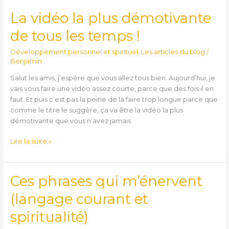
La vidéo la plus démotivante
La
vidéo
de tous les temps !
la
plus
Développement personnel et spirituel
,
Les articles du blog
/
démotivante
Benjamin
de
Salut les amis, j’espère que vous allez tous bien. Aujourd’hui, je
tous
vais vous faire une vidéo assez courte, parce que des fois il en
les
faut. Et puis c’est pas la peine de la faire trop longue parce que
temps
comme le titre le suggère, ça va être la vidéo la plus
!
démotivante que vous n’avez jamais
Lire la suite »
Ces phrases qui m’énervent
Ces
phrases
(langage courant et
qui
m’énervent
spiritualité)
(langage