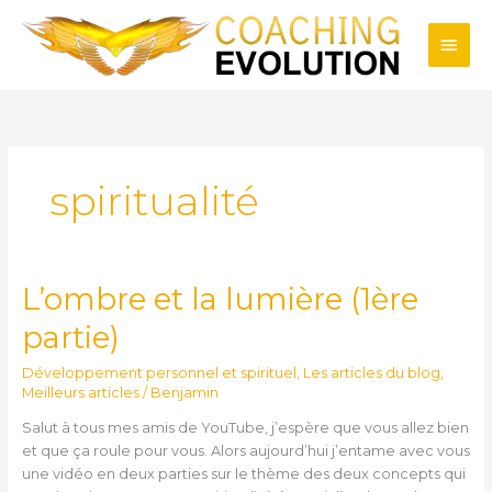
Aller
Men
au
contenu
princ
spiritualité
L’ombre et la lumière (1ère
L’ombre
et
partie)
la
lumière
Développement personnel et spirituel
,
Les articles du blog
,
(1ère
Meilleurs articles
/
Benjamin
partie)
Salut à tous mes amis de YouTube, j’espère que vous allez bien
et que ça roule pour vous. Alors aujourd’hui j’entame avec vous
une vidéo en deux parties sur le thème des deux concepts qui