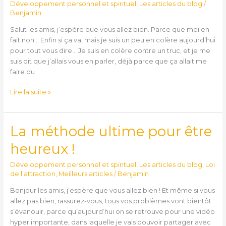
courant
Développement personnel et spirituel
,
Les articles du blog
/
et
Benjamin
spiritualité)
Salut les amis, j’espère que vous allez bien. Parce que moi en
fait non… Enfin si ça va, mais je suis un peu en colère aujourd’hui
pour tout vous dire… Je suis en colère contre un truc, et je me
suis dit que j’allais vous en parler, déjà parce que ça allait me
faire du
Lire la suite »
La méthode ultime pour être
La
méthode
heureux !
ultime
pour
Développement personnel et spirituel
,
Les articles du blog
,
Loi
être
de l'attraction
,
Meilleurs articles
/
Benjamin
heureux
Bonjour les amis, j’espère que vous allez bien ! Et même si vous
!
allez pas bien, rassurez-vous, tous vos problèmes vont bientôt
s’évanouir, parce qu’aujourd’hui on se retrouve pour une vidéo
hyper importante, dans laquelle je vais pouvoir partager avec