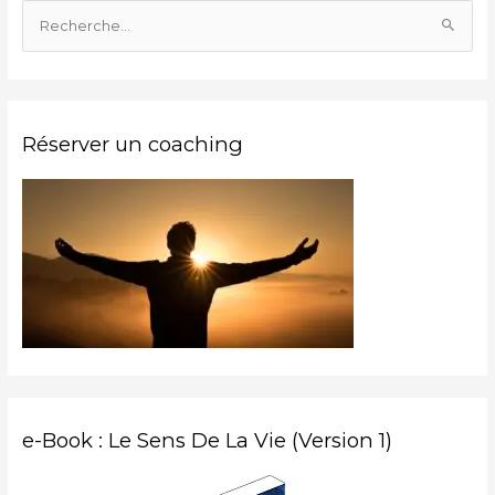
R
e
c
h
Réserver un coaching
e
r
c
h
e
r
:
e-Book : Le Sens De La Vie (Version 1)