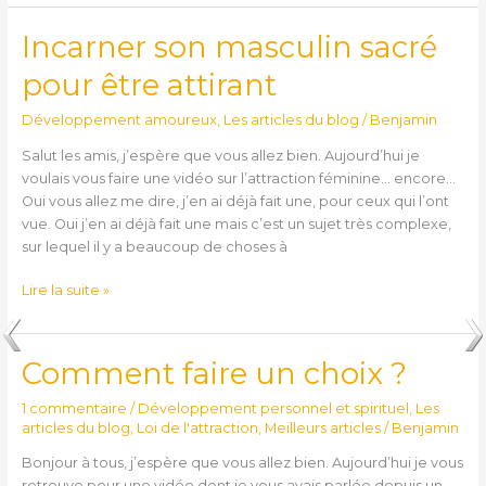
Incarner son masculin sacré
Incarner
son
pour être attirant
masculin
sacré
Développement amoureux
,
Les articles du blog
/
Benjamin
pour
être
Salut les amis, j’espère que vous allez bien. Aujourd’hui je
attirant
voulais vous faire une vidéo sur l’attraction féminine… encore…
Oui vous allez me dire, j’en ai déjà fait une, pour ceux qui l’ont
vue. Oui j’en ai déjà fait une mais c’est un sujet très complexe,
sur lequel il y a beaucoup de choses à
Lire la suite »
Comment faire un choix ?
Comment
faire
1 commentaire
/
Développement personnel et spirituel
,
Les
un
articles du blog
,
Loi de l'attraction
,
Meilleurs articles
/
Benjamin
choix
?
Bonjour à tous, j’espère que vous allez bien. Aujourd’hui je vous
retrouve pour une vidéo dont je vous avais parlée depuis un