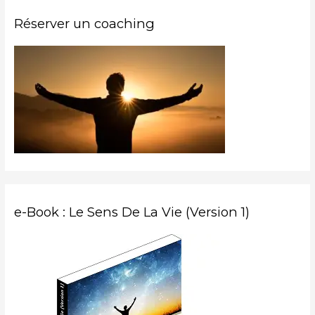
h
Réserver un coaching
e
r
c
h
e
r
:
e-Book : Le Sens De La Vie (Version 1)