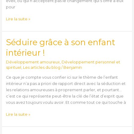
éveil, ou qui n’acceptent pas le changement qui s’offre à eux
pour
Lire la suite »
Séduire grâce à son enfant
Séduire
grâce
intérieur !
à
son
Développement amoureux
,
Développement personnel et
enfant
spirituel
,
Les articles du blog
/
Benjamin
intérieur
Ce que je compte vous confier ici sur le thème de l’enfant
!
intérieur n’a pas a priori de rapport direct avec la séduction et
les relations amoureuses à proprement parler, et pourtant…
c’est ce qui représente peut-être la clé de l’état d’esprit que
vous avez toujours voulu avoir. Et comme tout ce qui touche à
Lire la suite »