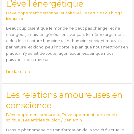
L’éveil énergétique
L’éveil
énergétique
Développement personnel et spirituel
,
Les articles du blog
/
Benjamin
Beaucoup disent que le monde ne peut pas changer et ne
changera jamais, en général en avançant le même argument :
celui de la « nature humaine ». Les humains seraient mauvais
par nature, et donc, peu importe le plan que nous mettrions en
place, il n’y aurait de toute façon aucun espoir que nous
puissions construire un
Lire la suite »
Les relations amoureuses en
Les
relations
conscience
amoureuses
en
Développement amoureux
,
Développement personnel et
conscience
spirituel
,
Les articles du blog
/
Benjamin
Dans le phénomène de transformation de la société actuelle