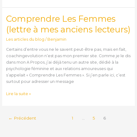
Comprendre Les Femmes
Comprendre
Les
(lettre à mes anciens lecteurs)
Femmes
(lettre
Les articles du blog
/
Benjamin
à
mes
Certains d’entre vous ne le savent peut-être pas, mais en fait,
anciens
coachingevolution n’est pas mon premier site. Comme je le dis
lecteurs)
dans mon A Propos, j’ai déjà tenu un autre site, dédié à la
psychologie féminine et aux relations amoureuses qui
s’appelait « Comprendre Les Femmes ». Si j’en parle ici, c’est
surtout pour adresser un message
Lire la suite »
←
Précédent
1
…
5
6