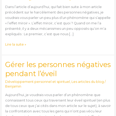
Dans l’article d’aujourd’hui, qui fait bien suite à mon article
précédent sur le harcèlement des personnes négatives, je
voudrais vous parler un peu plus d’un phénomène qui s’appelle
« l’effet miroir ». L’effet miroir, c’est quoi ? Quand on me l’a
présenté, il y a deux mécanismes un peu opposés qu’on m’a
expliqués : Le premier, c’est que nous […]
Lire la suite »
Gérer les personnes négatives
Gérer
les
pendant l’éveil
personnes
négatives
Développement personnel et spirituel
,
Les articles du blog
/
pendant
Benjamin
l’éveil
Aujourd’hui, je voudrais vous parler d’un phénomène que
connaissent tous ceux qui traversent leur éveil spirituel (en plus
de tous ceux que j’ai cités dans mon article sur le sujet), à savoir
la confrontation avec tous les gens qui n’ont pas vécu leur