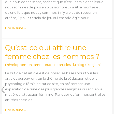
que nous connaissons, sachant que c’est un train dans lequel
nous sommes de plus en plus nombreux à être montés et
qu’une fois que nous y sommes, il n’y a plus de retour en
arrière, il y a un terrain de jeu qui est privilégié pour
Lire la suite »
Qu’est-ce qui attire une
Qu’est-
ce
femme chez les hommes ?
qui
attire
Développement amoureux
,
Les articles du blog
/
Benjamin
une
femme
Le but de cet article est de poser les bases pour tous les
chez
articles qui suivront sur le thème de la séduction et de la
les
psychologie féminine sur ce site, en présentant une
hommes
explication de l’une des plus grandes énigmes qui soit en la
?
matière : l’attraction féminine. Par quoi les femmes sont-elles
attirées chez les
Lire la suite »