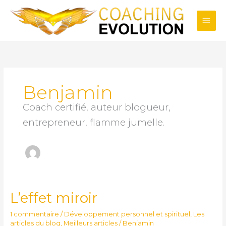
Aller
Men
au
contenu
princ
Benjamin
Coach certifié, auteur blogueur,
entrepreneur, flamme jumelle.
L’effet miroir
L’effet
miroir
1 commentaire
/
Développement personnel et spirituel
,
Les
articles du blog
,
Meilleurs articles
/
Benjamin