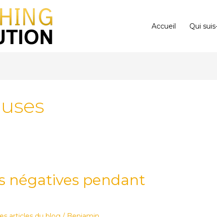
Accueil
Qui suis
euses
es négatives pendant
es articles du blog
/
Benjamin