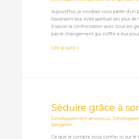
pendant
l’éveil
Aujourd’hui, je voudrais vous parler d’
traversent leur éveil spirituel (en plus de
à savoir la confrontation avec tous les g
pas le changement qui s’offre à eux pour
Lire la suite »
Séduire grâce à son
Séduire
grâce
Développement amoureux
,
Développeme
à
Benjamin
son
enfant
Ce que je compte vous confier ici sur le t