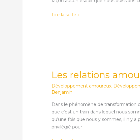
façon aucun espoir que nous puissions c
Lire la suite »
Les relations amo
Les
relations
Développement amoureux
,
Développeme
amoureuses
Benjamin
en
conscience
Dans le phénomène de transformation de
que c’est un train dans lequel nous so
qu’une fois que nous y sommes, il n’y a plu
privilégié pour