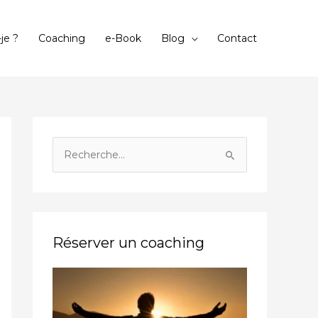
-je ?
Coaching
e-Book
Blog
Contact
R
e
c
h
e
Réserver un coaching
r
c
h
e