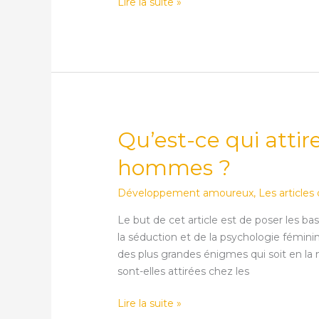
Lire la suite »
Qu’est-ce qui atti
Qu’est-
ce
hommes ?
qui
attire
Développement amoureux
,
Les articles
une
femme
Le but de cet article est de poser les bas
chez
la séduction et de la psychologie féminin
les
des plus grandes énigmes qui soit en la 
hommes
sont-elles attirées chez les
?
Lire la suite »