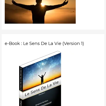
e
r
:
e-Book : Le Sens De La Vie (Version 1)