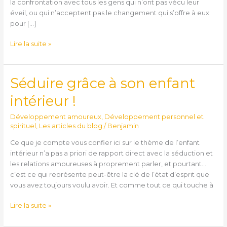
la confrontation avec tous les gens qui n’ont pas vécu leur
éveil, ou qui n’acceptent pas le changement qui s’offre à eux
pour […]
Lire la suite »
Séduire grâce à son enfant
Séduire
grâce
intérieur !
à
son
Développement amoureux
,
Développement personnel et
enfant
spirituel
,
Les articles du blog
/
Benjamin
intérieur
Ce que je compte vous confier ici sur le thème de l’enfant
!
intérieur n’a pas a priori de rapport direct avec la séduction et
les relations amoureuses à proprement parler, et pourtant…
c’est ce qui représente peut-être la clé de l’état d’esprit que
vous avez toujours voulu avoir. Et comme tout ce qui touche à
Lire la suite »