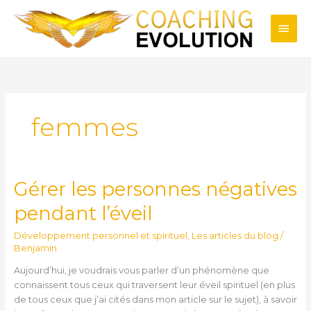
Aller
Men
au
contenu
princ
femmes
Gérer les personnes négatives
Gérer
les
pendant l’éveil
personnes
négatives
Développement personnel et spirituel
,
Les articles du blog
/
pendant
Benjamin
l’éveil
Aujourd’hui, je voudrais vous parler d’un phénomène que
connaissent tous ceux qui traversent leur éveil spirituel (en plus
de tous ceux que j’ai cités dans mon article sur le sujet), à savoir