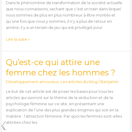
Dans le phénomène de transformation de la société actuelle
que nous connaissons, sachant que c’est un train dans lequel
nous sommes de plus en plus nombreux à être montés et
qu’une fois que nous y sommes, il n’y a plus de retour en
arrière, il y a un terrain de jeu qui est privilégié pour
Lire la suite »
Qu’est-ce qui attire une
Qu’est-
ce
femme chez les hommes ?
qui
attire
Développement amoureux
,
Les articles du blog
/
Benjamin
une
femme
Le but de cet article est de poser les bases pour tous les
chez
articles qui suivront sur le thème de la séduction et de la
les
psychologie féminine sur ce site, en présentant une
hommes
explication de l’une des plus grandes énigmes qui soit en la
?
matière : l’attraction féminine. Par quoi les femmes sont-elles
attirées chez les