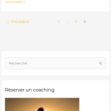
Lire la suite »
←
Précédent
1
…
5
6
R
e
c
h
Réserver un coaching
e
r
c
h