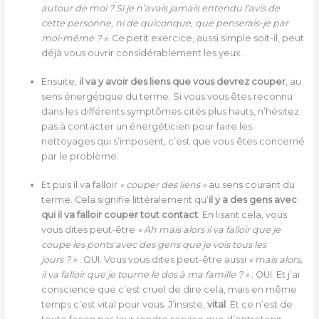
autour de moi ? Si je n’avais jamais entendu l’avis de
cette personne, ni de quiconque, que penserais-je par
moi-même ? »
. Ce petit exercice, aussi simple soit-il, peut
déjà vous ouvrir considérablement les yeux…
Ensuite,
il va y avoir des liens que vous devrez couper
, au
sens énergétique du terme. Si vous vous êtes reconnu
dans les différents symptômes cités plus hauts, n’hésitez
pas à contacter un énergéticien pour faire les
nettoyages qui s’imposent, c’est que vous êtes concerné
par le problème.
Et puis il va falloir
« couper des liens »
au sens courant du
terme. Cela signifie littéralement qu’
il y a des gens avec
qui il va falloir couper tout contact
. En lisant cela, vous
vous dites peut-être
« Ah mais alors il va falloir que je
coupe les ponts avec des gens que je vois tous les
jours ? »
: OUI. Vous vous dites peut-être aussi
« mais alors,
il va falloir que je tourne le dos à ma famille ? »
: OUI. Et j’ai
conscience que c’est cruel de dire cela, mais en même
temps c’est vital pour vous. J’insiste,
vital
. Et ce n’est de