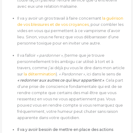
toute façon pas leur rendre service que d’entretenir
avec eux une relation malsaine.
Il va y avoir un gros travail à faire concernant
la guérison
de vos blessures et de vos croyances
, pour combler les
vides en vous qui permettent à ce vampirisme d’avoir
lieu. Sinon, vous ne ferez que vous débarrasser d’une
personne toxique pour en inviter une autre.
Il va falloir
« pardonner »
, (terme que je trouve
personnellement très ambigu car utilisé à tort et à
travers, comme j’ai déjà pu vous le dire dans mon article
sur
la détermination
).
« Pardonner »
, ici dans le sens de
« redonner aux autres ce qui leur appartient »
. Cela part
d’une prise de conscience fondamentale qui est de se
rendre compte que certains des mal-être que vous
ressentez en vous ne vous appartiennent pas. Vous
pouvez vous en rendre compte si vous remarquez que
fréquemment, votre humeur peut chuter sans raison
apparente dans votre quotidien.
Il va y avoir besoin de mettre en place des actions