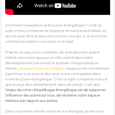
Comment rééquilibrer sa structure énergétique ? C’est un
sujet un peu complexe sur lequel je ne suis pas spécialiste, et
qui est peut-être un peu obscur pour vous qui, si ça se trouve,
commencez juste à vous ouvrir à ce sujet.
D’après ce que j’ai pu constater, les énergies sont quand
même une notion qui joue un rôle central dans notre
développement personnel et spirituel. Chaque blessure
interne,
chaque croyance limitante
, chaque point noir intérieur
à gommer si on peut le dire ainsi, a une contrepartie dans
notre structure énergétique. C’est un sujet complexe mais ce
que je veux dire véritablement dans cet article, c’est que
l’enjeu de votre rééquilibrage énergétique est de supprimer
l’influence des autres sur vous.
de réclamer votre espace
intérieur par rapport aux autres.
Dans ce premier article consacré aux énergies, je vais vous