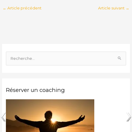
←
Article précédent
Article suivant
→
R
e
c
h
Réserver un coaching
e
r
c
h
e
r