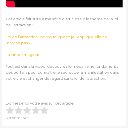
Cet article fait suite à ma série d’articles sur le thème de la loi
de l’attraction :
Loi de l’attraction : pourquoi quand je l’applique elle ne
marche pas ?
La lampe magique
Tout est dans la vidéo, découvrez le mécanisme fondamental
des portails pour connaître le secret de la manifestation dans
votre vie et changer de regard sur la loi de l’attraction.
Donnez-moi votre avis sur cet article :
Submit Rating
Rate this item:
No votes yet.