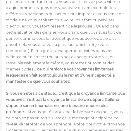
présentent constamment à vous, vous n’arrivez pas à vibrer et
à agir comme les gens que vous avez pris en exemple, les
différentes personnes qui ont pu vous inspirer et vous servir de
modèle ne vous inspirent plus, voire vous font culpabiliser
d’échouer ou vous font ressentir de la jalousie… Quand dans
cette situation des gens en vous disant que vous avez tort de
penser comme vous le faites et que vous devriez être plus
positif, cela vous énerve au plus haut point… (et je vous
comprends). Et malgré les changements initiés dans vos
actions vous n’arrivez toujours pas à changer votre vie, qui
reste inlassablement la même, vous restez prisonnier des
mêmes cycles…
ce qui renforce vos croyances limitantes,
lesquelles en fait sont toujours le reflet d’une incapacité à
manifester ce que vous souhaitez.
Si vous en êtes à ce stade… c’est que la croyance limitante que
vous avez n’est pas la croyance limitante de départ. Celle-ci
s’appuie sur un traumatisme, une blessure encore plus
profonde…
Si vous ne résorbez pas la blessure originelle, vous
ne pouvez pas en sortir. C’est ça le message principal de ce
niveau-là : arrêter de vous prendre la tête pour votre croyance
limitante parce qu’en fait la source du problème elle n’est pas