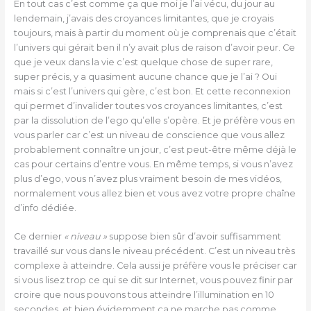
En tout cas c’est comme ça que moi je l’ai vécu, du jour au
lendemain, j’avais des croyances limitantes, que je croyais
toujours, mais à partir du moment où je comprenais que c’était
l’univers qui gérait ben il n’y avait plus de raison d’avoir peur. Ce
que je veux dans la vie c’est quelque chose de super rare,
super précis, y a quasiment aucune chance que je l’ai ? Oui
mais si c’est l’univers qui gère, c’est bon. Et cette reconnexion
qui permet d’invalider toutes vos croyances limitantes, c’est
par la dissolution de l’ego qu’elle s’opère. Et je préfère vous en
vous parler car c’est un niveau de conscience que vous allez
probablement connaître un jour, c’est peut-être même déjà le
cas pour certains d’entre vous. En même temps, si vous n’avez
plus d’ego, vous n’avez plus vraiment besoin de mes vidéos,
normalement vous allez bien et vous avez votre propre chaîne
d’info dédiée.
Ce dernier
« niveau »
suppose bien sûr d’avoir suffisamment
travaillé sur vous dans le niveau précédent. C’est un niveau très
complexe à atteindre. Cela aussi je préfère vous le préciser car
si vous lisez trop ce qui se dit sur Internet, vous pouvez finir par
croire que nous pouvons tous atteindre l’illumination en 10
secondes, et bien évidemment ça ne marche pas comme