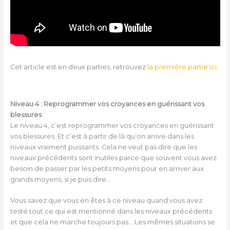
Cet article est en deux parties, retrouvez
la première partie ici
.
Niveau 4 : Reprogrammer vos croyances en guérissant vos
blessures
Le niveau 4, c’est reprogrammer vos croyances en guérissant
vos blessures. Et c’est à partir de là qu’on arrive dans les
niveaux vraiment puissants. Cela ne veut pas dire que les
niveaux précédents sont inutiles parce que souvent vous avez
besoin de passer par les petits moyens pour en arriver aux
grands moyens, si je puis dire…
Vous savez que vous en êtes à ce niveau quand vous avez
testé tout ce qui est mentionné dans les niveaux précédents
et que cela ne marche toujours pas… Les mêmes situations se