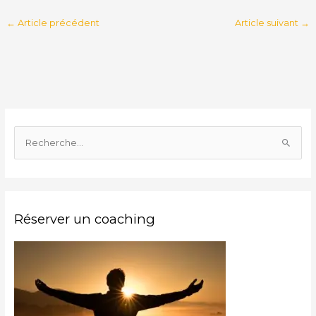
←
Article précédent
Article suivant
→
R
e
c
h
Réserver un coaching
e
r
c
h
e
r