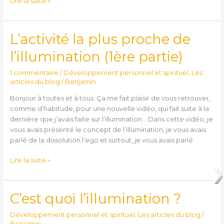
Lire la suite »
L’activité la plus proche de
L’activité
la
l’illumination (1ère partie)
plus
proche
1 commentaire
/
Développement personnel et spirituel
,
Les
de
articles du blog
/
Benjamin
l’illumination
Bonjour à toutes et à tous. Ça me fait plaisir de vous retrouver,
(1ère
comme d’habitude, pour une nouvelle vidéo, qui fait suite à la
partie)
dernière que j’avais faite sur l’illumination… Dans cette vidéo, je
vous avais présenté le concept de l’illumination, je vous avais
parlé de la dissolution l’ego et surtout, je vous avais parlé
Lire la suite »
C’est quoi l’illumination ?
C’est
quoi
Développement personnel et spirituel
,
Les articles du blog
/
l’illumination
Benjamin