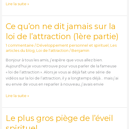
Lire la suite »
Ce qu’on ne dit jamais sur la
Ce
qu’on
loi de l’attraction (1ère partie)
ne
dit
1 commentaire
/
Développement personnel et spirituel
,
Les
jamais
articles du blog
,
Loi de l'attraction
/
Benjamin
sur
Bonjour à tous les amis, j’espère que vous allez bien.
la
Aujourd’hui je vous retrouve pour vous parler de la fameuse
loi
« loi de l’attraction ». Alors je vous ai déjà fait une série de
de
vidéos sur la loi de l’attraction, il y a longtemps déjà… mais j’ai
l’attraction
eu envie de vous en reparler à nouveau, j’avais envie
(1ère
partie)
Lire la suite »
Le plus gros piège de l’éveil
Le
plus
spirituel
gros