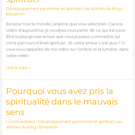
piège
Développement personnel et spirituel
,
Les articles du blog
/
de
Benjamin
l’éveil
Bonjour tout le monde, j’espère que vous allez bien. Dans la
spirituel
vidéo d’aujourd’hui, je voudrais vous parler de ce qui est peut-
être la plus grosse erreur que vous puissiez commettre sur
votre parcours d’éveil spirituel… Et cette erreur c’est quoi ? Si
vous vous rappelez de ma vidéo sur l’ombre et la lumière, dans
cette vidéo
Lire la suite »
Pourquoi vous avez pris la
Pourquoi
vous
spiritualité dans le mauvais
avez
pris
sens
la
spiritualité
1 commentaire
/
Développement personnel et spirituel
,
Les
dans
articles du blog
/
Benjamin
le