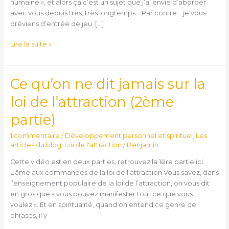
humaine », et alors ça c’est un sujet que j’ai envie d’aborder
avec vous depuis très, très longtemps… Par contre… je vous
préviens d’entrée de jeu, […]
Lire la suite »
Ce qu’on ne dit jamais sur la
Ce
qu’on
loi de l’attraction (2ème
ne
dit
partie)
jamais
sur
1 commentaire
/
Développement personnel et spirituel
,
Les
la
articles du blog
,
Loi de l'attraction
/
Benjamin
loi
Cette vidéo est en deux parties, retrouvez la 1ère partie ici.
de
L’âme aux commandes de la loi de l’attraction Vous savez, dans
l’attraction
l’enseignement populaire de la loi de l’attraction, on vous dit
(2ème
en gros que « vous pouvez manifester tout ce que vous
partie)
voulez ». Et en spiritualité, quand on entend ce genre de
phrases, il y