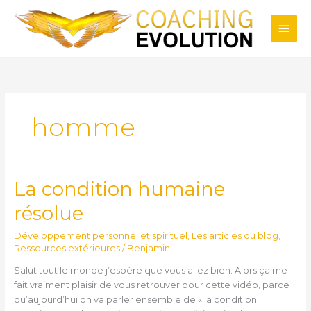
Aller
Men
au
contenu
princ
homme
La condition humaine
La
condition
résolue
humaine
résolue
Développement personnel et spirituel
,
Les articles du blog
,
Ressources extérieures
/
Benjamin
Salut tout le monde j’espère que vous allez bien. Alors ça me
fait vraiment plaisir de vous retrouver pour cette vidéo, parce
qu’aujourd’hui on va parler ensemble de « la condition