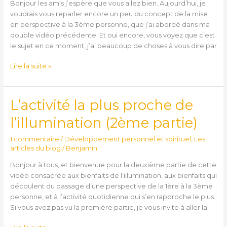
Bonjour les amis j’espère que vous allez bien. Aujourd’hui, je
mauvais
voudrais vous reparler encore un peu du concept de la mise
sens
en perspective à la 3ème personne, que j’ai abordé dans ma
double vidéo précédente. Et oui encore, vous voyez que c’est
le sujet en ce moment, j’ai beaucoup de choses à vous dire par
Lire la suite »
L’activité la plus proche de
L’activité
la
l’illumination (2ème partie)
plus
proche
1 commentaire
/
Développement personnel et spirituel
,
Les
de
articles du blog
/
Benjamin
l’illumination
Bonjour à tous, et bienvenue pour la deuxième partie de cette
(2ème
vidéo consacrée aux bienfaits de l’illumination, aux bienfaits qui
partie)
découlent du passage d’une perspective de la 1ère à la 3ème
personne, et à l’activité quotidienne qui s’en rapproche le plus.
Si vous avez pas vu la première partie, je vous invite à aller la