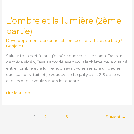
L’ombre et la lumière (2ème
L’ombre
et
partie)
la
lumière
Développement personnel et spirituel
,
Les articles du blog
/
(2ème
Benjamin
partie)
Salut à toutes et à tous, j’espère que vous allez bien. Dans ma
dernière vidéo, j’avais abordé avec vous le thème de la dualité
entre l’ombre et la lumière, on avait vu ensemble un peu en
quoi ça consistait, et je vous avais dit qu’il y avait 2-3 petites
choses que je voulais aborder encore
Lire la suite »
1
2
…
6
Suivant
→