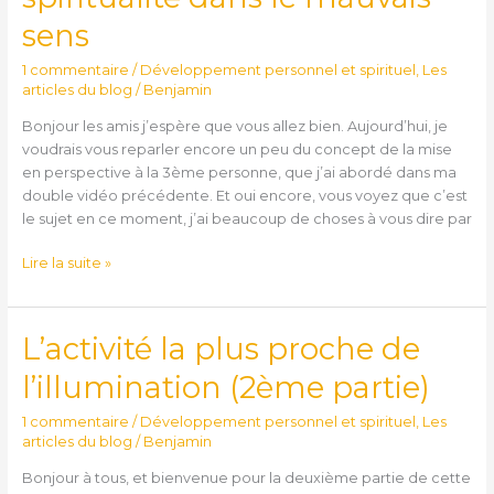
pris
sens
la
spiritualité
1 commentaire
/
Développement personnel et spirituel
,
Les
dans
articles du blog
/
Benjamin
le
Bonjour les amis j’espère que vous allez bien. Aujourd’hui, je
mauvais
voudrais vous reparler encore un peu du concept de la mise
sens
en perspective à la 3ème personne, que j’ai abordé dans ma
double vidéo précédente. Et oui encore, vous voyez que c’est
le sujet en ce moment, j’ai beaucoup de choses à vous dire par
Lire la suite »
L’activité la plus proche de
L’activité
la
l’illumination (2ème partie)
plus
proche
1 commentaire
/
Développement personnel et spirituel
,
Les
de
articles du blog
/
Benjamin
l’illumination
Bonjour à tous, et bienvenue pour la deuxième partie de cette
(2ème