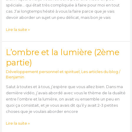
spéciale… qui était très compliquée à faire pour moi en tout
cas. J’ai longtemps hésité à vous la faire parce que je vais
devoir aborder un sujet un peu délicat, mais bon je vais
Lire la suite »
L’ombre et la lumière (2ème
L’ombre
et
partie)
la
lumière
Développement personnel et spirituel
,
Les articles du blog
/
(2ème
Benjamin
partie)
Salut à toutes et à tous, j’espère que vous allez bien. Dans ma
dernière vidéo, j’avais abordé avec vous le thème de la dualité
entre l’ombre et la lumière, on avait vu ensemble un peu en
quoi ça consistait, et je vous avais dit qu’il y avait 2-3 petites
choses que je voulais aborder encore
Lire la suite »