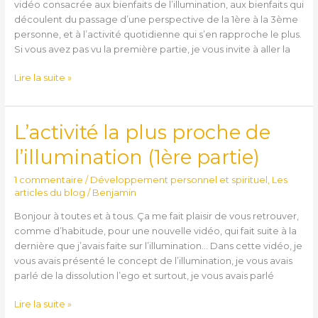
vidéo consacrée aux bienfaits de l’illumination, aux bienfaits qui
partie)
découlent du passage d’une perspective de la 1ère à la 3ème
personne, et à l’activité quotidienne qui s’en rapproche le plus.
Si vous avez pas vu la première partie, je vous invite à aller la
Lire la suite »
L’activité la plus proche de
L’activité
la
l’illumination (1ère partie)
plus
proche
1 commentaire
/
Développement personnel et spirituel
,
Les
de
articles du blog
/
Benjamin
l’illumination
Bonjour à toutes et à tous. Ça me fait plaisir de vous retrouver,
(1ère
comme d’habitude, pour une nouvelle vidéo, qui fait suite à la
partie)
dernière que j’avais faite sur l’illumination… Dans cette vidéo, je
vous avais présenté le concept de l’illumination, je vous avais
parlé de la dissolution l’ego et surtout, je vous avais parlé
Lire la suite »