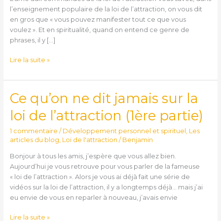
l’attraction
l’enseignement populaire de la loi de l’attraction, on vous dit
(2ème
en gros que « vous pouvez manifester tout ce que vous
partie)
voulez ». Et en spiritualité, quand on entend ce genre de
phrases, il y […]
Lire la suite »
Ce qu’on ne dit jamais sur la
Ce
qu’on
loi de l’attraction (1ère partie)
ne
dit
1 commentaire
/
Développement personnel et spirituel
,
Les
jamais
articles du blog
,
Loi de l'attraction
/
Benjamin
sur
Bonjour à tous les amis, j’espère que vous allez bien.
la
Aujourd’hui je vous retrouve pour vous parler de la fameuse
loi
« loi de l’attraction ». Alors je vous ai déjà fait une série de
de
vidéos sur la loi de l’attraction, il y a longtemps déjà… mais j’ai
l’attraction
eu envie de vous en reparler à nouveau, j’avais envie
(1ère
partie)
Lire la suite »