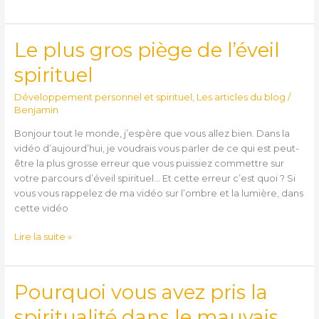
Le plus gros piège de l’éveil
Le
plus
spirituel
gros
piège
Développement personnel et spirituel
,
Les articles du blog
/
de
Benjamin
l’éveil
Bonjour tout le monde, j’espère que vous allez bien. Dans la
spirituel
vidéo d’aujourd’hui, je voudrais vous parler de ce qui est peut-
être la plus grosse erreur que vous puissiez commettre sur
votre parcours d’éveil spirituel… Et cette erreur c’est quoi ? Si
vous vous rappelez de ma vidéo sur l’ombre et la lumière, dans
cette vidéo
Lire la suite »
Pourquoi vous avez pris la
Pourquoi
vous
spiritualité dans le mauvais
avez