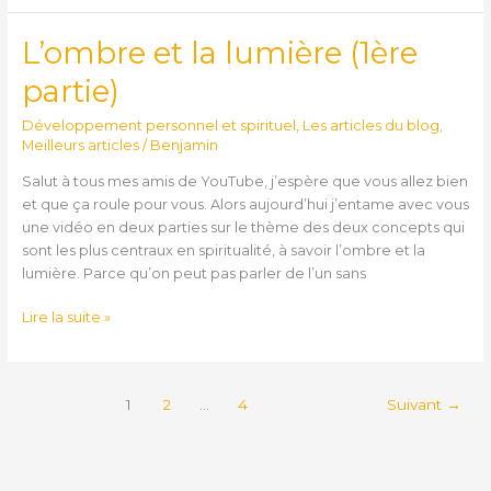
L’ombre et la lumière (1ère
L’ombre
et
partie)
la
lumière
Développement personnel et spirituel
,
Les articles du blog
,
(1ère
Meilleurs articles
/
Benjamin
partie)
Salut à tous mes amis de YouTube, j’espère que vous allez bien
et que ça roule pour vous. Alors aujourd’hui j’entame avec vous
une vidéo en deux parties sur le thème des deux concepts qui
sont les plus centraux en spiritualité, à savoir l’ombre et la
lumière. Parce qu’on peut pas parler de l’un sans
Lire la suite »
1
2
…
4
Suivant
→