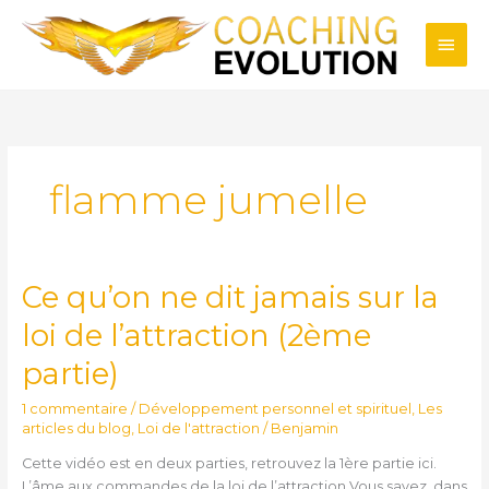
Aller
Men
au
contenu
princ
flamme jumelle
Ce qu’on ne dit jamais sur la
Ce
qu’on
loi de l’attraction (2ème
ne
dit
partie)
jamais
sur
1 commentaire
/
Développement personnel et spirituel
,
Les
la
articles du blog
,
Loi de l'attraction
/
Benjamin
loi
Cette vidéo est en deux parties, retrouvez la 1ère partie ici.
de
L’âme aux commandes de la loi de l’attraction Vous savez, dans