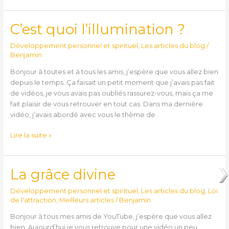
C’est quoi l’illumination ?
C’est
quoi
Développement personnel et spirituel
,
Les articles du blog
/
l’illumination
Benjamin
?
Bonjour à toutes et à tous les amis, j’espère que vous allez bien
depuis le temps. Ça faisait un petit moment que j’avais pas fait
de vidéos, je vous avais pas oubliés rassurez-vous, mais ça me
fait plaisir de vous retrouver en tout cas. Dans ma dernière
vidéo, j’avais abordé avec vous le thème de
Lire la suite »
La grâce divine
La
grâce
Développement personnel et spirituel
,
Les articles du blog
,
Loi
divine
de l'attraction
,
Meilleurs articles
/
Benjamin
Bonjour à tous mes amis de YouTube, j’espère que vous allez
bien. Aujourd’hui je vous retrouve pour une vidéo un peu