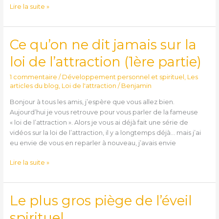
Lire la suite »
Ce qu’on ne dit jamais sur la
Ce
qu’on
loi de l’attraction (1ère partie)
ne
dit
1 commentaire
/
Développement personnel et spirituel
,
Les
jamais
articles du blog
,
Loi de l'attraction
/
Benjamin
sur
Bonjour à tous les amis, j’espère que vous allez bien.
la
Aujourd’hui je vous retrouve pour vous parler de la fameuse
loi
« loi de l’attraction ». Alors je vous ai déjà fait une série de
de
vidéos sur la loi de l’attraction, il y a longtemps déjà… mais j’ai
l’attraction
eu envie de vous en reparler à nouveau, j’avais envie
(1ère
partie)
Lire la suite »
Le plus gros piège de l’éveil
Le
plus
spirituel
gros