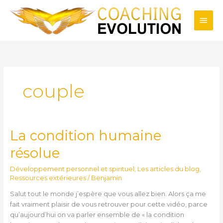
Aller
Men
au
contenu
princ
couple
La condition humaine
La
condition
résolue
humaine
résolue
Développement personnel et spirituel
,
Les articles du blog
,
Ressources extérieures
/
Benjamin
Salut tout le monde j’espère que vous allez bien. Alors ça me
fait vraiment plaisir de vous retrouver pour cette vidéo, parce
qu’aujourd’hui on va parler ensemble de « la condition