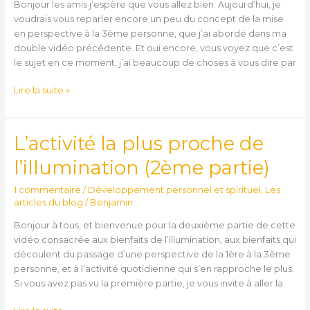
Bonjour les amis j’espère que vous allez bien. Aujourd’hui, je
mauvais
voudrais vous reparler encore un peu du concept de la mise
sens
en perspective à la 3ème personne, que j’ai abordé dans ma
double vidéo précédente. Et oui encore, vous voyez que c’est
le sujet en ce moment, j’ai beaucoup de choses à vous dire par
Lire la suite »
L’activité la plus proche de
L’activité
la
l’illumination (2ème partie)
plus
proche
1 commentaire
/
Développement personnel et spirituel
,
Les
de
articles du blog
/
Benjamin
l’illumination
Bonjour à tous, et bienvenue pour la deuxième partie de cette
(2ème
vidéo consacrée aux bienfaits de l’illumination, aux bienfaits qui
partie)
découlent du passage d’une perspective de la 1ère à la 3ème
personne, et à l’activité quotidienne qui s’en rapproche le plus.
Si vous avez pas vu la première partie, je vous invite à aller la