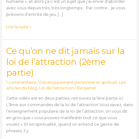
humaine », et alors ça c’est un sujet que j’ai envie d’aborder
avec vous depuis très, très longtemps… Par contre… je vous
préviens d’entrée de jeu, […]
Lire la suite »
Ce qu’on ne dit jamais sur la
Ce
qu’on
loi de l’attraction (2ème
ne
dit
partie)
jamais
sur
1 commentaire
/
Développement personnel et spirituel
,
Les
la
articles du blog
,
Loi de l'attraction
/
Benjamin
loi
Cette vidéo est en deux parties, retrouvez la 1ère partie ici.
de
L’âme aux commandes de la loi de l’attraction Vous savez, dans
l’attraction
l’enseignement populaire de la loi de l’attraction, on vous dit
(2ème
en gros que « vous pouvez manifester tout ce que vous
partie)
voulez ». Et en spiritualité, quand on entend ce genre de
phrases, il y