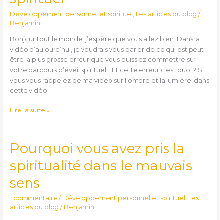
piège
Développement personnel et spirituel
,
Les articles du blog
/
de
Benjamin
l’éveil
Bonjour tout le monde, j’espère que vous allez bien. Dans la
spirituel
vidéo d’aujourd’hui, je voudrais vous parler de ce qui est peut-
être la plus grosse erreur que vous puissiez commettre sur
votre parcours d’éveil spirituel… Et cette erreur c’est quoi ? Si
vous vous rappelez de ma vidéo sur l’ombre et la lumière, dans
cette vidéo
Lire la suite »
Pourquoi vous avez pris la
Pourquoi
vous
spiritualité dans le mauvais
avez
pris
sens
la
spiritualité
1 commentaire
/
Développement personnel et spirituel
,
Les
dans
articles du blog
/
Benjamin
le