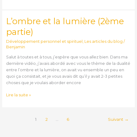
L’ombre et la lumière (2ème
L’ombre
et
partie)
la
lumière
Développement personnel et spirituel
,
Les articles du blog
/
(2ème
Benjamin
partie)
Salut à toutes et à tous, j’espère que vous allez bien. Dans ma
dernière vidéo, j’avais abordé avec vous le thème de la dualité
entre l’ombre et la lumière, on avait vu ensemble un peu en
quoi ça consistait, et je vous avais dit qu’il y avait 2-3 petites
choses que je voulais aborder encore
Lire la suite »
1
2
…
6
Suivant
→