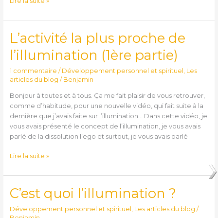
Lire la suite »
L’activité la plus proche de
L’activité
la
l’illumination (1ère partie)
plus
proche
1 commentaire
/
Développement personnel et spirituel
,
Les
de
articles du blog
/
Benjamin
l’illumination
Bonjour à toutes et à tous. Ça me fait plaisir de vous retrouver,
(1ère
comme d’habitude, pour une nouvelle vidéo, qui fait suite à la
partie)
dernière que j’avais faite sur l’illumination… Dans cette vidéo, je
vous avais présenté le concept de l’illumination, je vous avais
parlé de la dissolution l’ego et surtout, je vous avais parlé
Lire la suite »
C’est quoi l’illumination ?
C’est
quoi
Développement personnel et spirituel
,
Les articles du blog
/
l’illumination
Benjamin